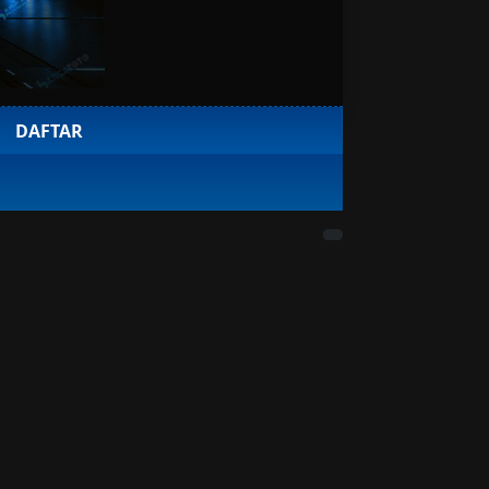
DAFTAR