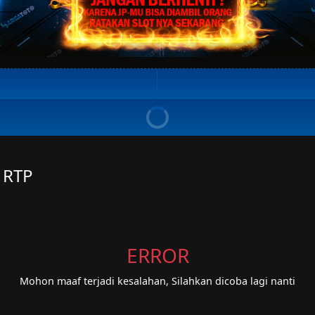
 RTP
ERROR
Mohon maaf terjadi kesalahan, Silahkan dicoba lagi nanti