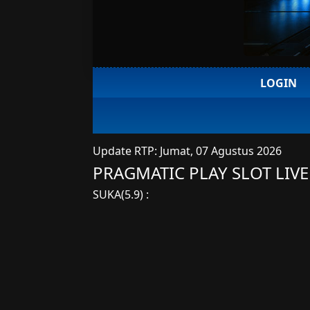
LOGIN
Update RTP: Jumat, 07 Agustus 2026
PRAGMATIC PLAY SLOT LIVE
SUKA(5.9) :